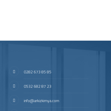
0282 673 85 85
0532 682 87 23
info@arkizkimya.com