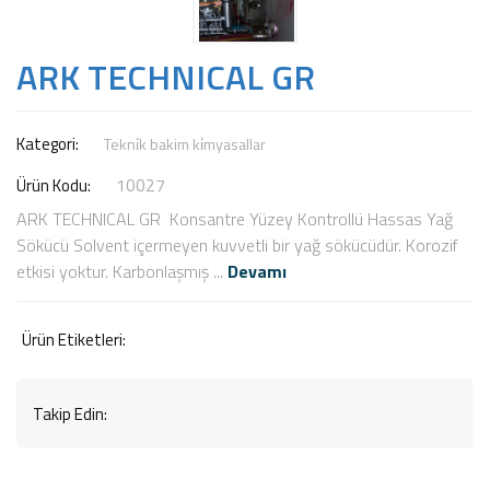
ARK TECHNICAL GR
Kategori:
Tekni̇k bakim ki̇myasallar
10027
Ürün Kodu:
ARK TECHNICAL GR Konsantre Yüzey Kontrollü Hassas Yağ
Sökücü Solvent içermeyen kuvvetli bir yağ sökücüdür. Korozif
etkisi yoktur. Karbonlaşmış ...
Devamı
Ürün Etiketleri:
Takip Edin: